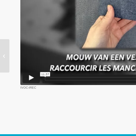
Ajouter un élastique à la
taille
IVOC-IREC