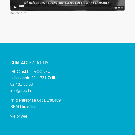
IVOC-IREC
CONTACTEZ-NOUS
IREC asbl – IVOC vzw
Leliegaarde 22, 1731 Zellik
02 481 53 50
info@irec.be
N° d’entreprise 0431.148.469
RPM Bruxelles
vie privée