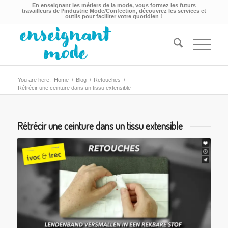
En enseignant les métiers de la mode, vous formez les futurs
travailleurs de l’industrie Mode/Confection, découvrez les services et
outils pour faciliter votre quotidien !
You are here:
Home
/
Blog
/
Retouches
/
Rétrécir une ceinture dans un tissu extensible
Rétrécir une ceinture dans un tissu extensible